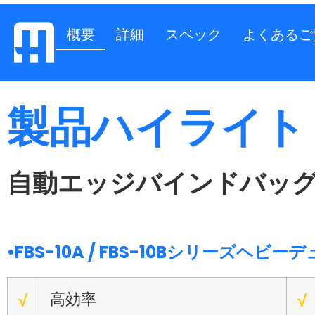
概要
詳細
スペック
よくあるご
製品ハイライト
自動エッジバインドバッ
•FBS-10A / FBS-10Bシリーズ
高効率
√
√