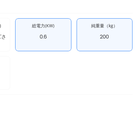
)
総電力(KW)
純重量（kg）
ズさ
0.6
200