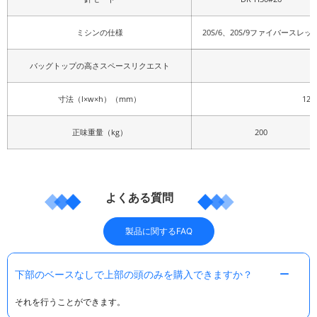
ミシンの仕様
20S/6、20S/9ファイバースレッ
バッグトップの高さスペースリクエスト
寸法（l×w×h）（mm）
120
正味重量（kg）
200
よくある質問
製品に関するFAQ
下部のベースなしで上部の頭のみを購入できますか？
それを行うことができます。