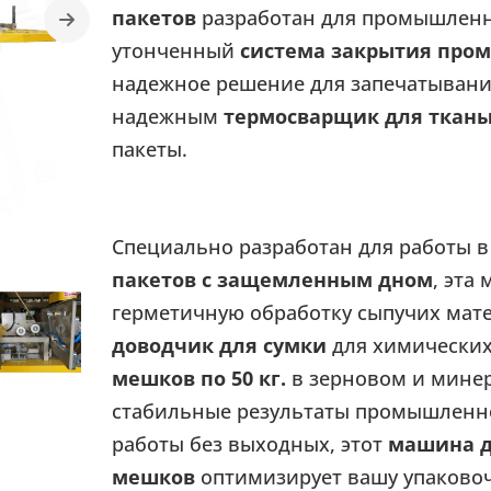
пакетов
разработан для промышленны
утонченный
система закрытия пр
надежное решение для запечатывания
надежным
термосварщик для ткан
пакеты.
Специально разработан для работы в
пакетов с защемленным дном
, эта
герметичную обработку сыпучих мат
доводчик для сумки
для химически
мешков по 50 кг.
в зерновом и минер
стабильные результаты промышленно
работы без выходных, этот
машина д
мешков
оптимизирует вашу упаковоч