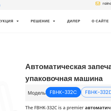
rain
й
ДУКЦИЯ
РЕШЕНИЕ
ДИЛЕР
О САЙТЕ
Автоматическая запе
упаковочная машина
FBHK-332C
FBHK-332
Модель
The FBHK-332C is a premier
автоматич