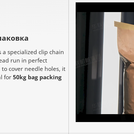
паковка
s a specialized clip chain
ad run in perfect
to cover needle holes, it
al for
50kg bag packing