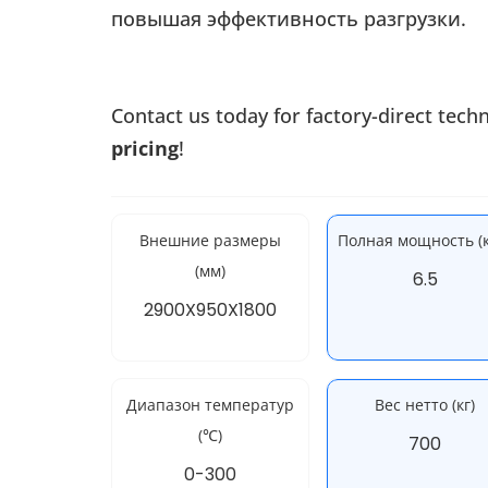
повышая эффективность разгрузки.
Contact us today for factory-direct tech
pricing
!
Внешние размеры
Полная мощность (к
(мм)
6.5
2900X950X1800
Диапазон температур
Вес нетто (кг)
(℃)
700
0-300