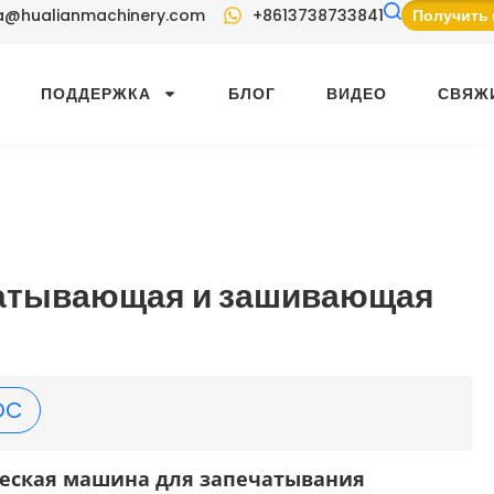
a@hualianmachinery.com
+8613738733841
Получить 
ПОДДЕРЖКА
БЛОГ
ВИДЕО
СВЯЖ
чатывающая и зашивающая
DC
еская машина для запечатывания