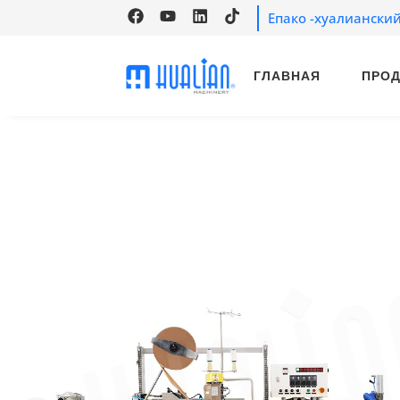
Епако -хуалиански
ГЛАВНАЯ
ПРО