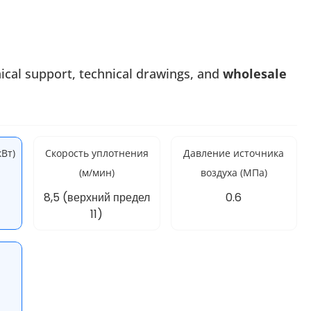
nical support, technical drawings, and
wholesale
Вт)
Скорость уплотнения
Давление источника
(м/мин)
воздуха (МПа)
8,5 (верхний предел
0.6
11)