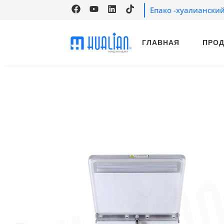
Епако -хуалиански
ГЛАВНАЯ
ПРО