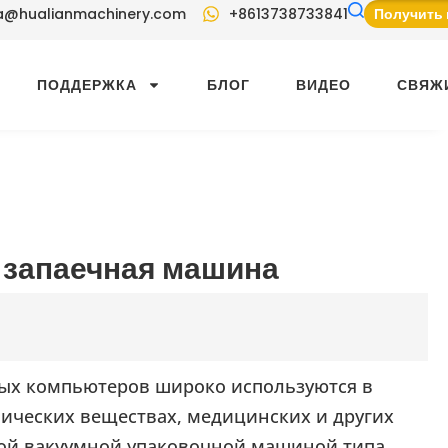
a@hualianmachinery.com
+8613738733841
Получить 
ПОДДЕРЖКА
БЛОГ
ВИДЕО
СВЯЖ
 запаечная машина
ых компьютеров широко используются в
ических веществах, медицинских и других
этой вакуумной упаковочной машиной типа