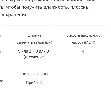
ь, чтобы получить влажность, плесень,
од хранения.
ы
Ширина
Емкость вакуумного
запечатывания (мм)
насоса (M3/H)
5
5 или 2 × 3 или 3+
4
(отсечение)
Чистый вес (кг)
ие
Прибл. 21