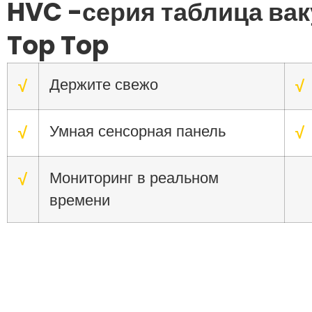
HVC -серия таблица ва
Top Top
Держите свежо
√
√
Умная сенсорная панель
√
√
Мониторинг в реальном
√
времени