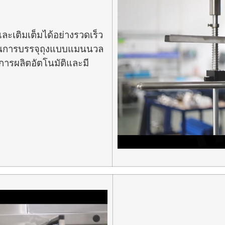
และเติมเต็มได้อย่างรวดเร็ว
วนการบรรจุถุงแบบแมนนวล
การผลิตอัตโนมัติและมี