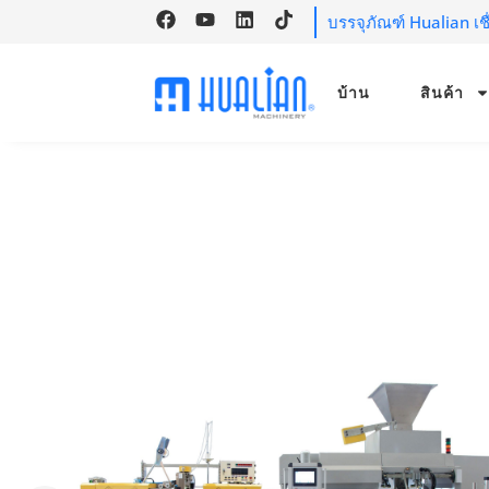
บรรจุภัณฑ์ Hualian เ
บ้าน
สินค้า