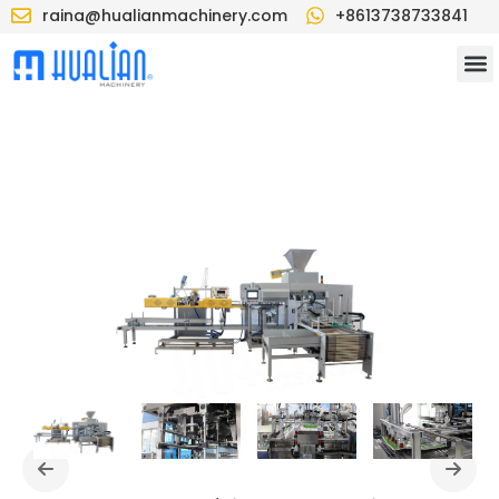
raina@hualianmachinery.com
+8613738733841