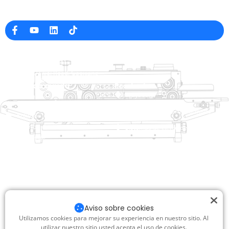
Fabricante profesional de máquinas de embalaje en China
Información de la empresa
raina@hualianmachinery.com
+8613738733841
No. 2 Dawei Road, Gaoxiang
Zona Industrial, Wenzhou, Zhejiang, China
Enlace de ayuda
Productos
Inicio
TraySealer
Productos
Envasadora de termoformado
Solución
Distribuidor
Sistemas de cierre de bolsas
Acerca de
Ensacadora automática
Servicio
Blog
Envasadora al vacío
Vídeo
Selladora
Póngase en contacto con
nosotros
Selladora de cartón
Aviso sobre cookies
Máquina de embalaje retráctil
Utilizamos cookies para mejorar su experiencia en nuestro sitio. Al
utilizar nuestro sitio usted acepta el uso de cookies.