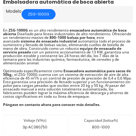
Embolsadora automática de boca abierta
Modelo
ZSG-1000G
En
ZSG-1000G
es un alto rendimiento
ensacadora automática de boca
abierta
Diseñado para líneas industriales de alto rendimiento. Ofreciendo
un rendimiento masivo de
800–1000 bolsas por hora
, este
avanzado
sistema de ensacado industrial
automatiza todo el proceso de
suministro y llenado de bolsas vacías, eliminando cuellos de botella de
mano de obra. Construido como un robusto
equipo de ensacado de
servicio pesado
con un potente accionamiento de 13 KW, garantiza una
producción estable y constante las 24 horas del día, los 7 días de la
semana para las industrias química, farmacéutica, de cereales y de
alimentación animal.
Optimizado específicamente como
Ensacadora automática para sacos de
50kg.
, el ZSG-1000G cuenta con un sistema de extracción de aire de alta
eficiencia de 45 m³/h y un control de presión de precisión de 0,4 a 0,6 Mpa.
Esto garantiza una precisión de llenado superior y un funcionamiento sin
polvo para cargas pesadas que oscilan entre 20 kg y 50 kg. Al pasar del
ensacado manual a esta solución totalmente automatizada, los
fabricantes pueden lograr la máxima eficiencia de descarga y ahorros de
costos significativos en toda su línea de empaque.
Póngase en contacto ahora para conocer más detalles.
Voltaje (V/Hz)
Capacidad (bolsa/h)
3p AC380/50
800-1000