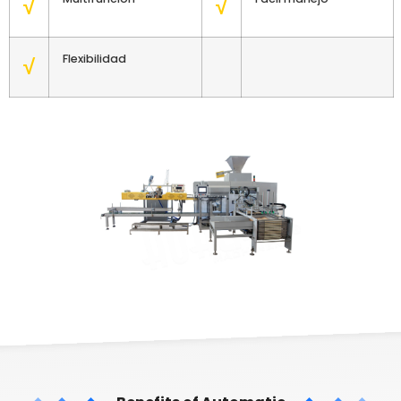
√
√
Flexibilidad
√