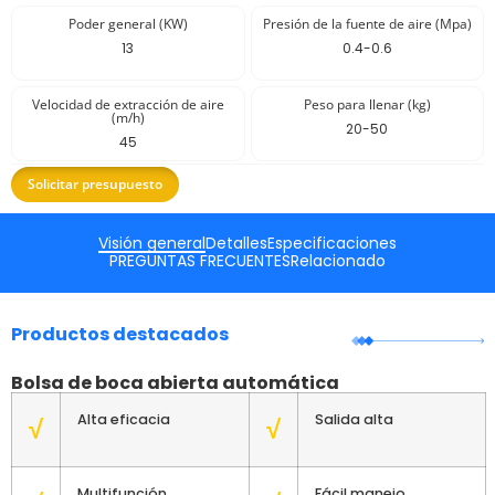
Poder general (KW)
Presión de la fuente de aire (Mpa)
13
0.4-0.6
Velocidad de extracción de aire
Peso para llenar (kg)
(m/h)
20-50
45
Solicitar presupuesto
Visión general
Detalles
Especificaciones
PREGUNTAS FRECUENTES
Relacionado
Productos destacados
Bolsa de boca abierta automática
Alta eficacia
Salida alta
√
√
Multifunción
Fácil manejo