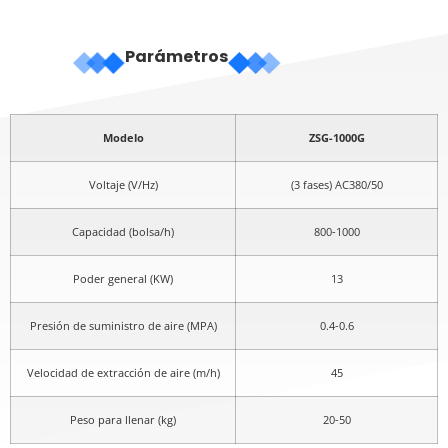
Parámetros
Modelo
ZSG-1000G
Voltaje (V/Hz)
(3 fases) AC380/50
Capacidad (bolsa/h)
800-1000
Poder general (KW)
13
Presión de suministro de aire (MPA)
0.4-0.6
Velocidad de extracción de aire (m/h)
45
Peso para llenar (kg)
20-50